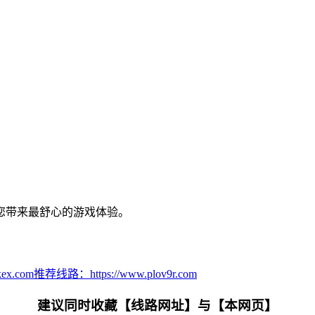
您带来最舒心的游戏体验。
kex.com
推荐线路：
https://www.plov9r.com
建议同时收藏【线路网址】与【本网页】